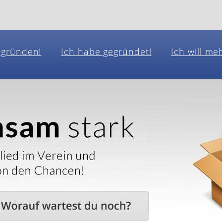
l gründen!
Ich habe gegründet!
Ich will me