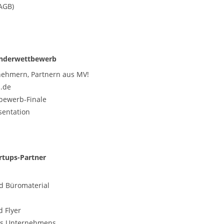
AGB)
ünderwettbewerb
nehmern, Partnern aus MV!
s.de
bewerb-Finale
sentation
rtups-Partner
d Büromaterial
d Flyer
nes Unternehmens