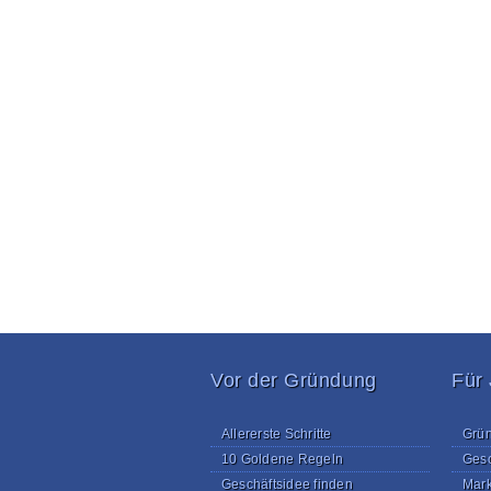
Vor der Gründung
Für
Allererste Schritte
Grün
10 Goldene Regeln
Gesc
Geschäftsidee finden
Mark