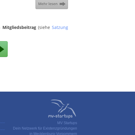
 Mitgliedsbeitrag
(siehe
Satzung
MV Startups
Dein Netzwerk für Existenzgründungen
in Mecklenburg-Vorpommern