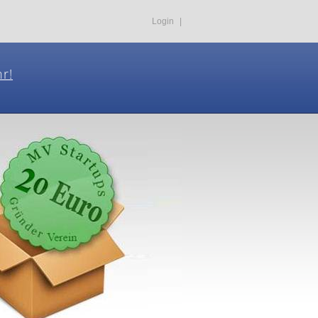
Login
|
hr!