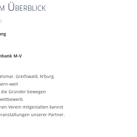
im Überblick
:
ung
enbank M-V
Wismar, Greifswald, N'burg
ern-weit
, die Gründer bewegen
rwettbewerb
en Verein mitgestalten kannst
eranstaltungen unserer Partner.