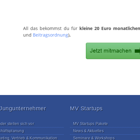
All das bekommst du für
kleine 20
Euro monatlichen
und
Beitragsordnung
)
.
 Jungunternehmer
MV Startups
der stellen sich vor
MV Startups Pakete
häftsplanung
News & Aktuelles
eting, Vertrieb & Kommunikation
Seminare & Workshops