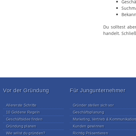
Geschä
Suchm
Bekann
Du solltest abe
handelt. Schlie
Vor der Gründung
Für Jungunternehmer
Allererste Schritte
Gründer stellen sich vor
10 Goldene Regeln
Geschäftsplanung
Geschäftsidee finden
Marketing, Vertrieb & Kommunikatio
Gründung planen
Kunden gewinnen
Wie willst du gründen?
Richtig Präsentieren