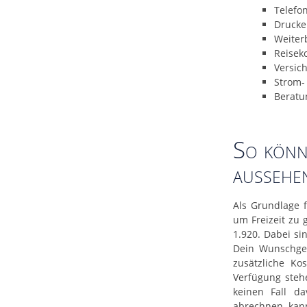
Telefo
Drucke
Weiter
Reisek
Versic
Strom-
Beratu
So könn
aussehe
Als Grundlage 
um Freizeit zu 
1.920. Dabei si
Dein Wunschgeha
zusätzliche Ko
Verfügung steh
keinen Fall d
abrechnen kann