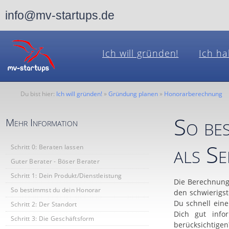
info@mv-startups.de
Ich will gründen!
Ich ha
Du bist hier:
Ich will gründen!
»
Gründung planen
»
Honorarberechnung
So be
Mehr Information
als Se
Schritt 0: Beraten lassen
Guter Berater - Böser Berater
Schritt 1: Dein Produkt/Dienstleistung
Die Berechnung 
So bestimmst du dein Honorar
den schwierigst
Du schnell eine
Schritt 2: Der Standort
Dich gut info
Schritt 3: Die Geschäftsform
berücksichtigen